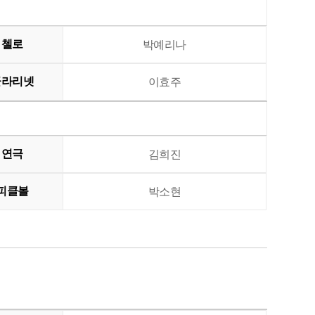
첼로
박예리나
클라리넷
이효주
연극
김희진
피클볼
박소현