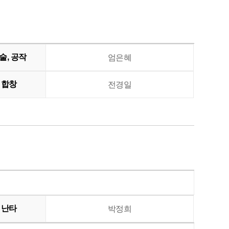
술, 공작
엄은혜
합창
전경일
난타
박정희