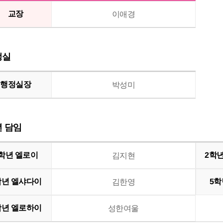
교장
이애경
정실
행정실장
박성미
년 담임
학년 엘로이
2학년
김지현
학년 엘샤다이
5학
김한영
학년 엘로하이
성한여울