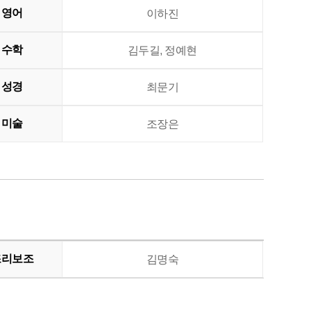
영어
이하진
수학
김두길, 정예현
성경
최문기
미술
조장은
조리보조
김명숙