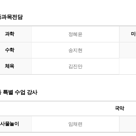
초등과목전담
과학
미
정혜윤
수학
송지현
체육
김진만
등 특별 수업 강사
국악
사물놀이
임채련