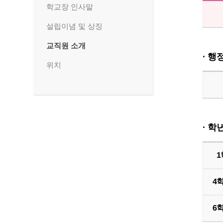
학교장 인사말
설립이념 및 상징
교직원 소개
· 행
위치
· 학
1
4
6