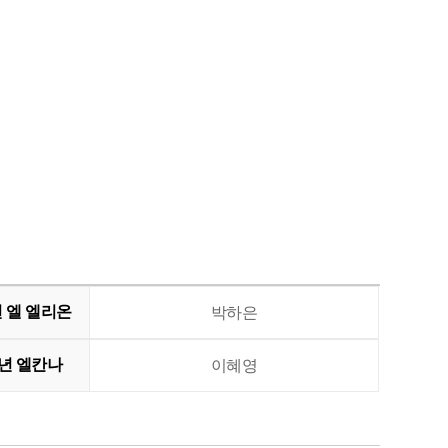
 엘 엘리온
박하은
년 엘칸나
이혜영