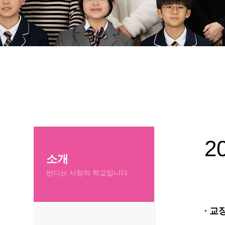
2
소개
반디는 사랑의 학교입니다
· 교