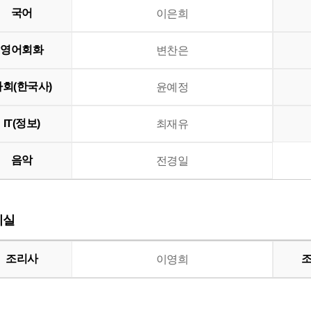
국어
이은희
영어회화
변찬은
사회(한국사)
윤예정
IT(정보)
최재유
음악
전경일
리실
조리사
이영희