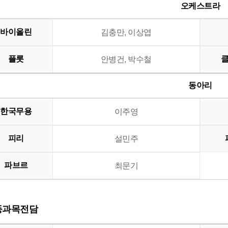
오케스트라
바이올린
김충만, 이상엽
플롯
안병건, 박수철
동아리
한국무용
이주영
피리
설민주
파브르
최문기
중등과목전담