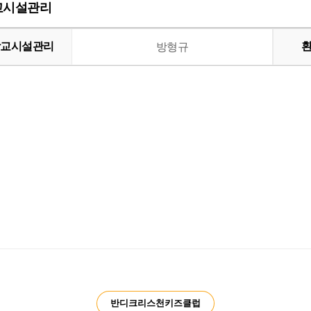
학교시설관리
학교시설관리
방형규
반디크리스천키즈클럽