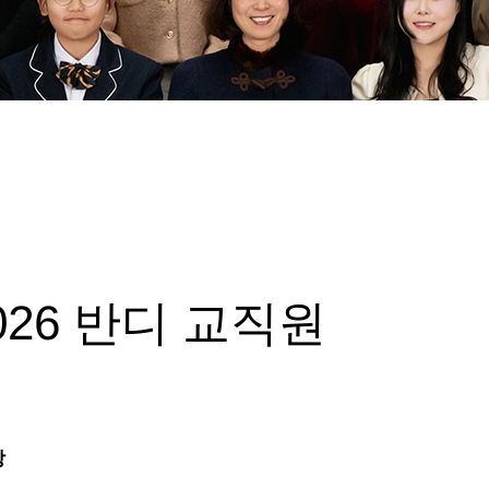
026 반디 교직원
장